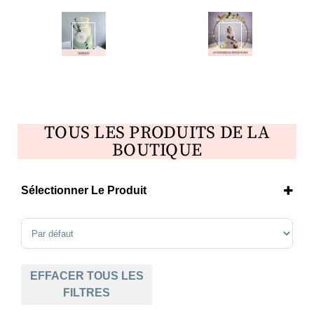
Mariage
Accessoires et décorations de gâteaux
TOUS LES PRODUITS DE LA
BOUTIQUE
Sélectionner Le Produit
Cupcakes & mini cupcakes
(1)
Sort Products
EFFACER TOUS LES
FILTRES