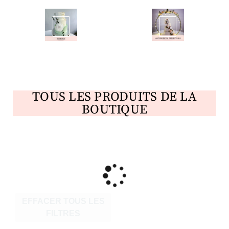
Mariage
Accessoires et décorations de gâteaux
TOUS LES PRODUITS DE LA
BOUTIQUE
EFFACER TOUS LES
FILTRES