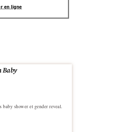
r en ligne
h Baby
 baby shower et gender reveal.