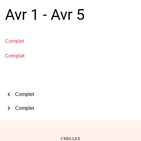
Avr 1 - Avr 5
Complet
Complet
chevron_left
Complet
chevron_right
Complet
CHELLES