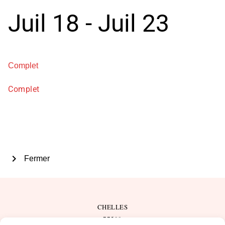
Juil 18 - Juil 23
Complet
Complet
chevron_right
Fermer
CHELLES
77500